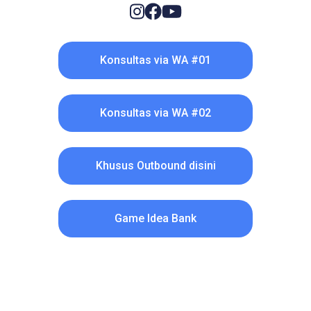
Konsultas via WA #01
Konsultas via WA #02
Khusus Outbound disini
Game Idea Bank