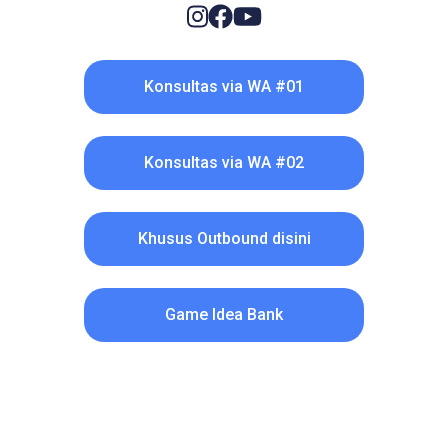
Konsultas via WA #01
Konsultas via WA #02
Khusus Outbound disini
Game Idea Bank