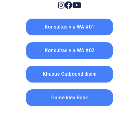
Konsultas via WA #01
Konsultas via WA #02
Khusus Outbound disini
Game Idea Bank