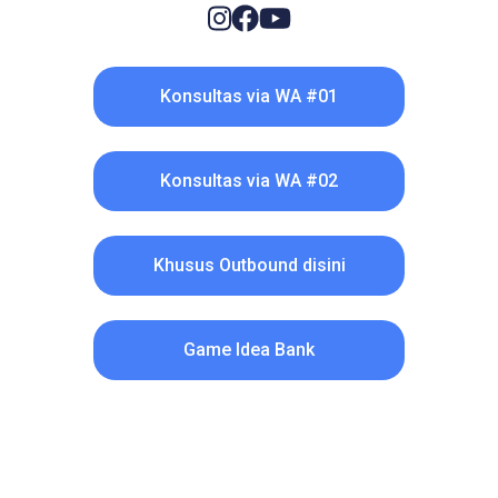
Konsultas via WA #01
Konsultas via WA #02
Khusus Outbound disini
Game Idea Bank