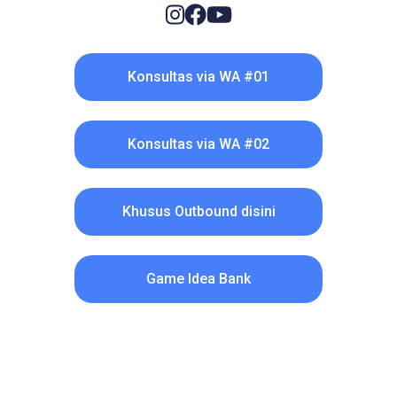
Konsultas via WA #01
Konsultas via WA #02
Khusus Outbound disini
Game Idea Bank